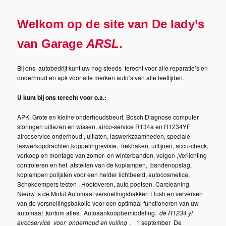
de
Welkom op de site van De lady’s
primaire
van Garage
ARSL
.
inhoud
Bij ons autobedrijf kunt uw nog steeds terecht voor alle reparatie’s en
onderhoud en apk voor alle merken auto’s van alle leeftijden.
U kunt bij ons terecht voor o.a.:
APK, Grote en kleine onderhoudsbeurt, Bosch Diagnose computer
storingen uitlezen en wissen, airco-service R134a en R1234YF
aircoservice onderhoud , uitlaten, laswerkzaamheden, speciale
laswerkopdrachten,koppelingrevisie, trekhaken, uitlijnen, accu-check,
verkoop en montage van zomer- en winterbanden, velgen ,Verlichting
controleren en het afstellen van de koplampen, bandenopslag,
koplampen polijsten voor een helder lichtbeeld, autocosmetica,
Schokdempers testen , Hoofdveren, auto poetsen, Carcleaning.
Nieuw is de Motul Automaat versnellingsbakken Flush en verversen
van de versnellingsbakolie voor een optimaal functioneren van uw
automaat ,kortom alles. Autoaankoopbemiddeling.
de R1234 yf
aircoservice voor onderhoud en vulling .
1 september De