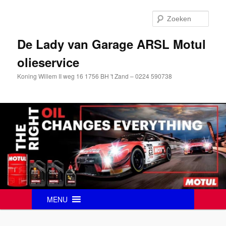
Zoek
De Lady van Garage ARSL Motul
olieservice
Koning Willem II weg 16 1756 BH 't Zand – 0224 590738
Hoofdmenu
MENU
Spring
naar