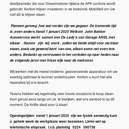
deeltjesmeter die voor Dieselmotoren tijdens de APK controle wordt
gebruikt Kortom blijven investeren in de toekomst. Mobiliteit om Uw
niet stil te blijven staan.
Plannen genoeg ,hoe wat verder zijn we gegaan. De komende tijd
is ,even anders.Vanaf 1 januari 2025 Welkom John Bakker
Autoservice werkt samen met De Lady’s van Garage ARSL met
elkaar . Samen zijn wij sterk , zullen we beide altijd voor uw klaar
staan, zoals uw gewend bent van ons, alleen soms net even iets
anders. Bedankt op vertrouwen in het verleden op naar heden naar
de volgende jaren met frisse kijk naar de toekomst.
Wij werken met de meest moderne, geavanceerde apparatuur om uw
voertuig optimaal te kunnen onderhouden. Kortom u kunt met alle
reparaties bij ons terecht.
Tevens hebben wij regelmatig zeer mooie occasions te koop staan.
Kom gerust eens langs om ze te bekijken, wat ons aanbod is op dit
moment. De Koffie staat voor U klaar!
Openingstijden vanaf 1 januari 2025 zijn we fysiek aanwezig kunt
u gehele week de werkplaats weer bezoeken. Liefst wel op
telefonische afspraak. I.v.b. planning 0224 590738