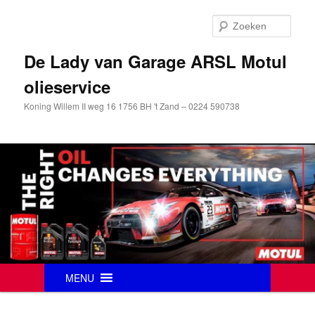
Zoek
De Lady van Garage ARSL Motul
olieservice
Koning Willem II weg 16 1756 BH 't Zand – 0224 590738
Hoofdmenu
MENU
Spring
naar