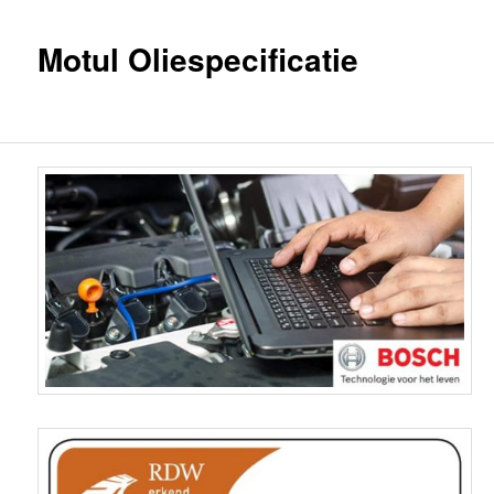
de
Motul Oliespecificatie
primaire
inhoud