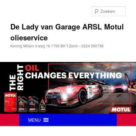
Zoek
De Lady van Garage ARSL Motul
olieservice
Koning Willem II weg 16 1756 BH 't Zand – 0224 590738
Hoofdmenu
MENU
Spring
naar